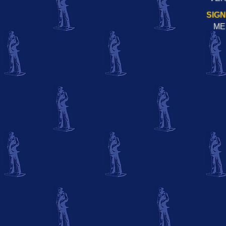
SIG
ME