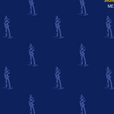
SIG
ME