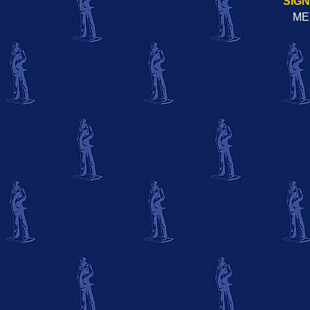
SIG
ME