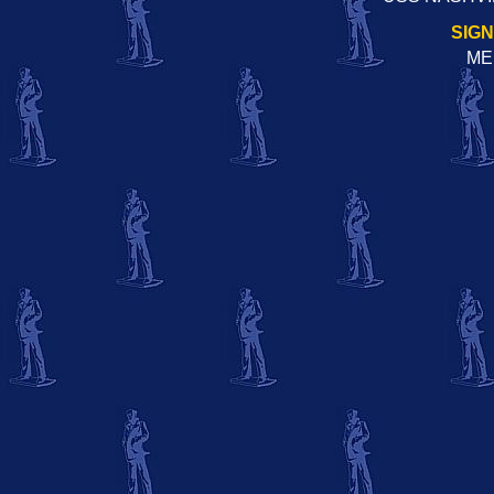
SIG
ME