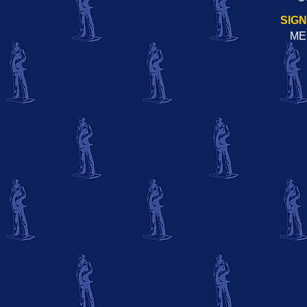
SIG
ME