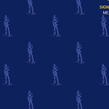
SIG
ME