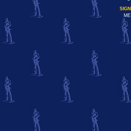
SIG
ME