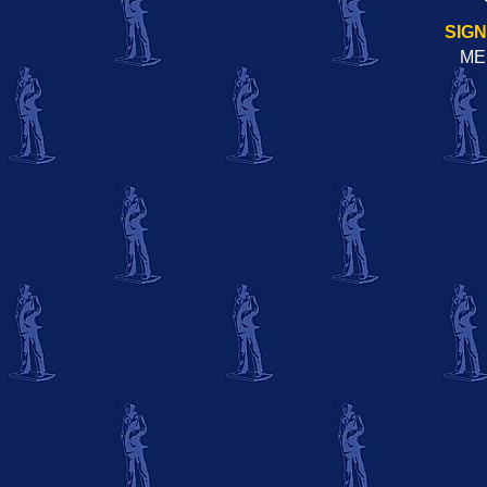
SIG
ME