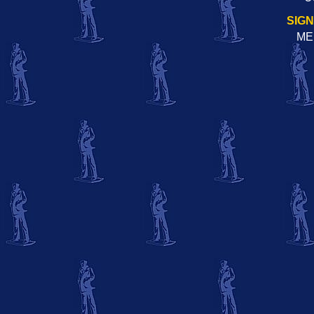
SIG
ME