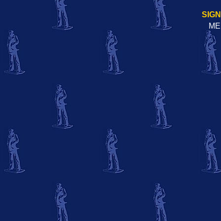
SIG
ME