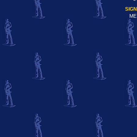
SIG
ME