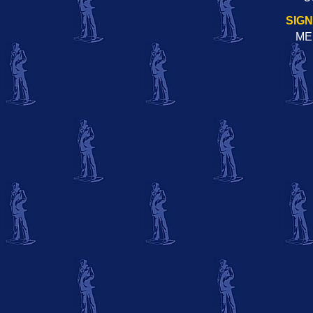
SIG
ME